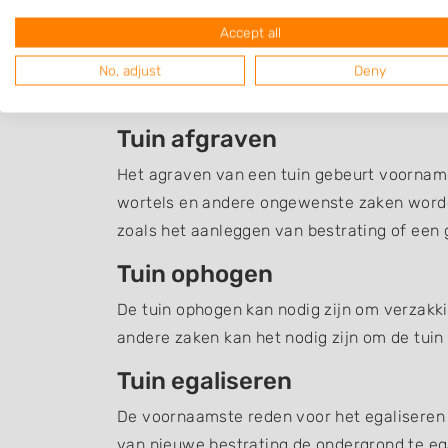
Grondverzet Harfsen
Accept all
Een overzicht van hoveniers en en andere b
No, adjust
Deny
met grondverzet en grondwerk, zoals het a
Tuin afgraven
Het agraven van een tuin gebeurt voornamel
wortels en andere ongewenste zaken word
zoals het aanleggen van bestrating of een g
Tuin ophogen
De tuin ophogen kan nodig zijn om verzakki
andere zaken kan het nodig zijn om de tuin
Tuin egaliseren
De voornaamste reden voor het egaliseren v
van nieuwe bestrating de ondergrond te ega