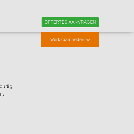
OFFERTES AANVRAGEN
Werkzaamheden
voudig
ls.