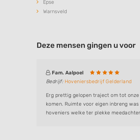
Epse
Warnsveld
Deze mensen gingen u voor
Fam. Aalpoel
Bedrijf:
Hoveniersbedrijf Gelderland
uik van
Erg prettig gelopen traject om tot onze
ich aan
komen. Ruimte voor eigen inbreng was e
 en zorgt
hoveniers welke ter plekke meedachten
aan!
Beleefd, netjes en zeer professioneel
Onze voortuin is nu al prachtig. Laat st
gaat groeien en bloeien en alles af is! 