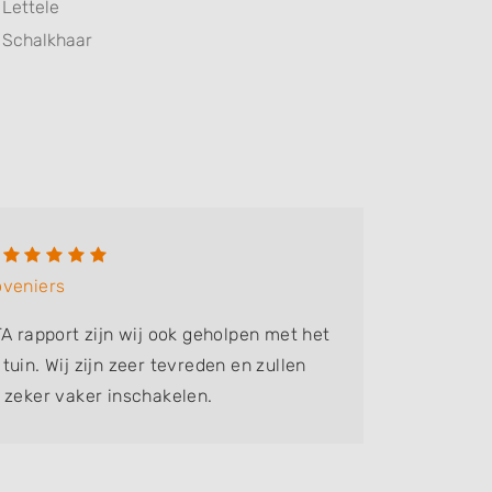
Lettele
Schalkhaar
Ester
oveniers
Bedrijf:
TA rapport zijn wij ook geholpen met het
Nadat ik
uin. Wij zijn zeer tevreden en zullen
gebeld. 
 zeker vaker inschakelen.
heeft hee
doen. Go
gehouden