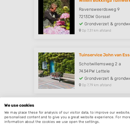
Willem Bokkinga Tuinwer
Ravensweerdsweg 9
7213DW
Gorssel
Grondverzet & grondw
Op 7,31 km afstand
Tuinservice John van Es
Schotwillemsweg 2 a
7434PW
Lettele
Grondverzet & grondw
Op 7,79 km afstand
We use cookies
We may place these for analysis of our visitor data, to improve our websit
personalised content and to give you a great website experience. For mor
information about the cookies we use open the settings.