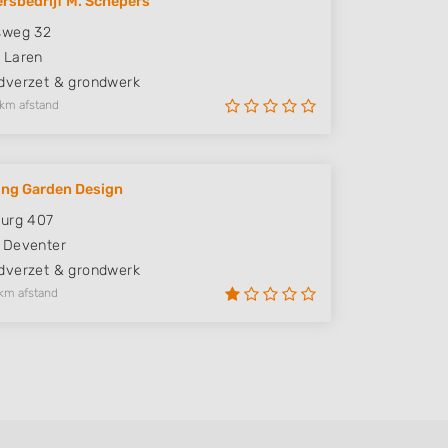
rsbedrijf M. Schepers
sweg 32
Laren
verzet & grondwerk
 km afstand
ving Garden Design
urg 407
Deventer
verzet & grondwerk
km afstand