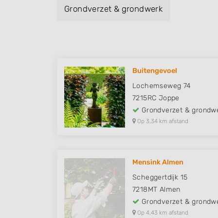
Grondverzet & grondwerk
Buitengevoel
Lochemseweg 74
7215RC
Joppe
Grondverzet & grondw
Op 3,34 km afstand
Mensink Almen
Scheggertdijk 15
7218MT
Almen
Grondverzet & grondw
Op 4,43 km afstand