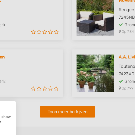
k
Hovenie
Renger
7245NB
erk
Grond
Op 7,34
sen
A.A. Li
Toutenb
7423XD
erk
Grond
Op 7,99 
Toon meer bedrijven
e, show
e