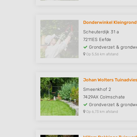
Donderwinkel Kleingrond
Scheuterdijk 31 a
7211ES
Eefde
Grondverzet & grondw
Op 5,56 km afstand
Johan Wolters Tuinadvie
Smeenkhof 2
7429AX
Colmschate
Grondverzet & grondw
Op 6,73 km afstand