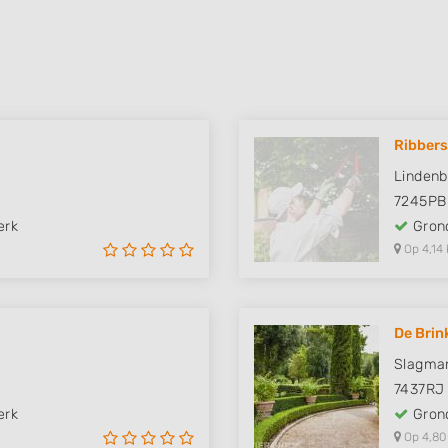
Ribbers
Lindenb
7245PB
erk
Grond
Op 4,14 
De Brin
Slagman
7437RJ
erk
Grond
Op 4,80