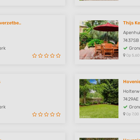
verzetbe..
Thijs Ke
Apenhui
7437SB
erk
Grond
Op 5,60
s
Hovenie
Holterw
7429AE
erk
Grond
Op 7,00