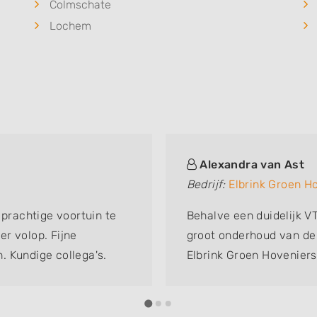
Colmschate
Lochem
Alexandra van Ast
Bedrijf:
Elbrink Groen H
 prachtige voortuin te
Behalve een duidelijk V
r volop. Fijne
groot onderhoud van de t
. Kundige collega's.
Elbrink Groen Hoveniers
! Jongens enorm bedankt!
aan als álle beplanting
Wij bevelen