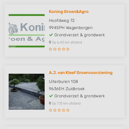
Koning Groen&Agro
Hoofdweg 72
9945PH
Wagenborgen
Grondverzet & grondwerk
Op 6,43 km afstand
A.J. van Kleef Groenvoorziening
Uiterburen 108
9636EH
Zuidbroek
Grondverzet & grondwerk
Op 7,15 km afstand