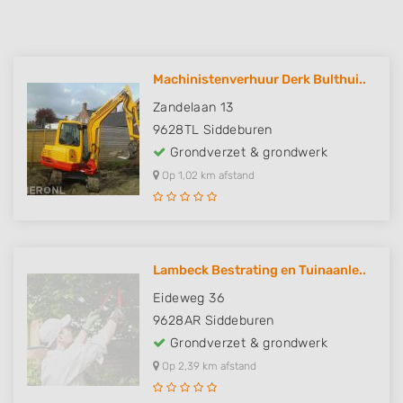
Machinistenverhuur Derk Bulthui..
Zandelaan 13
9628TL
Siddeburen
Grondverzet & grondwerk
Op 1,02 km afstand
Lambeck Bestrating en Tuinaanle..
Eideweg 36
9628AR
Siddeburen
Grondverzet & grondwerk
Op 2,39 km afstand