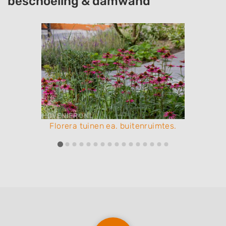
beschoeiing & damwand
Florera tuinen ea. buitenruimtes.