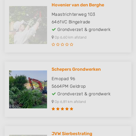
Hovenier van den Berghe
Maastrichterweg 103
6461VC
Bingelrade
Grondverzet & grondwerk
Op 6,60 km afstand
Schepers Grondwerken
Emopad 96
5664PM
Geldrop
Grondverzet & grondwerk
Op 6,81 km afstand
JVW Sierbestrating