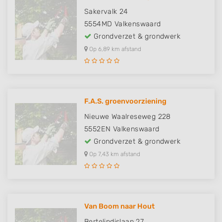
Sakervalk 24
5554MD
Valkenswaard
Grondverzet & grondwerk
Op 6,89 km afstand
F.A.S. groenvoorziening
Nieuwe Waalreseweg 228
5552EN
Valkenswaard
Grondverzet & grondwerk
Op 7,43 km afstand
Van Boom naar Hout
Bertelindislaan 27