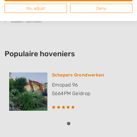
Westerhoven
No, adjust
Deny
Mierlo
Budel-Schoot
Populaire hoveniers
Schepers Grondwerken
Emopad 96
5664PM
Geldrop