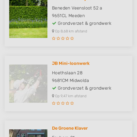
Beneden Veensloot 52 a
9651CL
Meeden
Grondverzet & grondwerk
Op 8,68 km afstand
JB Mini-loonwerk
Hoethslaan 28
9681CM
Midwolda
Grondverzet & grondwerk
Op 9,47 km afstand
De Groene Klaver