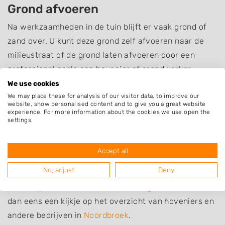
Grond afvoeren
Na werkzaamheden in de tuin blijft er vaak grond of
zand over. U kunt deze grond zelf afvoeren naar de
milieustraat of de grond laten afvoeren door een
professional zoals een hovenier of grondwerker.
We use cookies
Grondwerk laten uitvoeren
We may place these for analysis of our visitor data, to improve our
website, show personalised content and to give you a great website
Bent u op zoek naar iemand die u kan helpen bij
experience. For more information about the cookies we use open the
settings.
grondwerk of grondverzet? De bedrijven in de lijst
hieronder uit Noordbroek en omgeving kunnen u
hiermee helpen. Zoek een bedrijf uit en neem contact
Accept all
op om te informeren naar de mogelijkheden.
No, adjust
Deny
Bent u op zoek naar iets anders dan
grondwerk
? Neem
dan eens een kijkje op het overzicht van hoveniers en
andere bedrijven in
Noordbroek
.