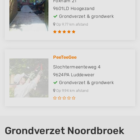
Foxham 21
9601LD
Hoogezand
Grondverzet & grondwerk
Op 9,77 km afstand
PeeTeeGee
Slochtermeenteweg 4
9624PA
Luddeweer
Grondverzet & grondwerk
Op 9,94 km afstand
Grondverzet Noordbroek