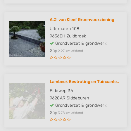
A.J. van Kleef Groenvoorziening
Uiterburen 108
9636EH
Zuidbroek
Grondverzet & grondwerk
Op 2,27 km afstand
Lambeck Bestrating en Tuinaanle..
Eideweg 36
9628AR
Siddeburen
Grondverzet & grondwerk
Op 3,78 km afstand