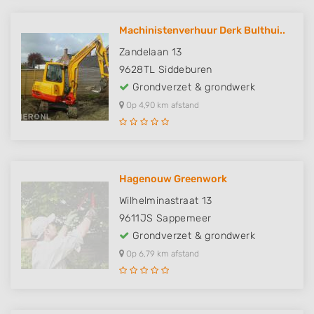
Machinistenverhuur Derk Bulthui..
Zandelaan 13
9628TL
Siddeburen
Grondverzet & grondwerk
Op 4,90 km afstand
Hagenouw Greenwork
Wilhelminastraat 13
9611JS
Sappemeer
Grondverzet & grondwerk
Op 6,79 km afstand