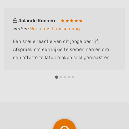
Jolande Koenen
Bedrijf:
Boumans Landscaping
Een snelle reactie van dit jonge bedrijf.
Afspraak om een kijkje te komen nemen om
een offerte te laten maken snel gemaakt en
de offerte lag dikke week later op "de mat". We
gaan de mannen onze grasmat laten leggen
en hopen half maart weer op een strakke mat
te kunnen lopen. Tot nu toe top....