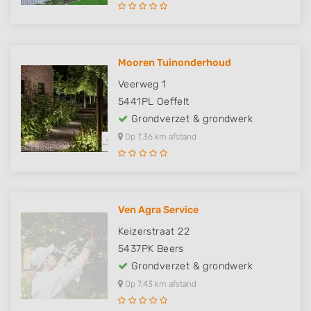
Mooren Tuinonderhoud
Veerweg 1
5441PL
Oeffelt
Grondverzet & grondwerk
Op 7,36 km afstand
Ven Agra Service
Keizerstraat 22
5437PK
Beers
Grondverzet & grondwerk
Op 7,43 km afstand