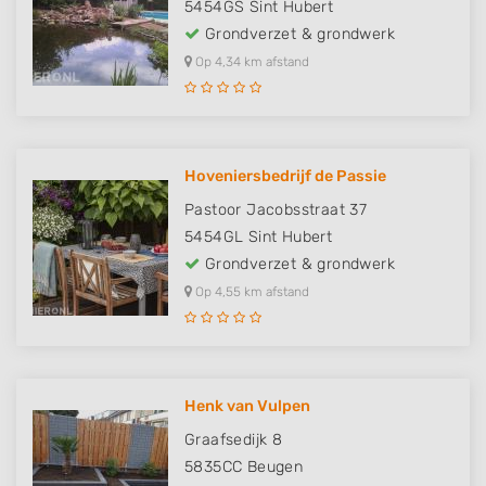
5454GS
Sint Hubert
Grondverzet & grondwerk
Op 4,34 km afstand
Hoveniersbedrijf de Passie
Pastoor Jacobsstraat 37
5454GL
Sint Hubert
Grondverzet & grondwerk
Op 4,55 km afstand
Henk van Vulpen
Graafsedijk 8
5835CC
Beugen