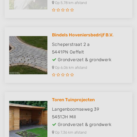
Op 5,78 km afstand
Bindels Hoveniersbedrijf B.V.
Scheperstraat 2 a
5441PN
Oeffelt
Grondverzet & grondwerk
Op 6,06 km afstand
Toren Tuinprojecten
Langenboomseweg 39
5451JH
Mill
Grondverzet & grondwerk
Op 7,36 km afstand