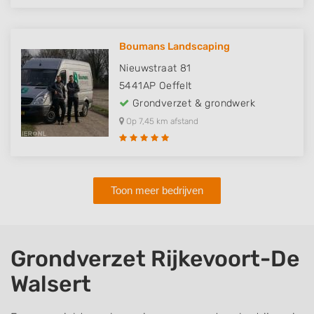
Boumans Landscaping
Nieuwstraat 81
5441AP
Oeffelt
Grondverzet & grondwerk
Op 7,45 km afstand
Toon meer bedrijven
Grondverzet Rijkevoort-De
Walsert