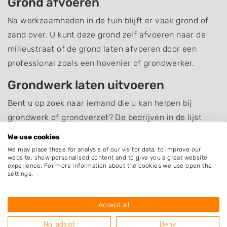
Grond afvoeren
Na werkzaamheden in de tuin blijft er vaak grond of
zand over. U kunt deze grond zelf afvoeren naar de
milieustraat of de grond laten afvoeren door een
professional zoals een hovenier of grondwerker.
Grondwerk laten uitvoeren
Bent u op zoek naar iemand die u kan helpen bij
grondwerk of grondverzet? De bedrijven in de lijst
hieronder uit Rijkevoort-De Walsert en omgeving
We use cookies
kunnen u hiermee helpen. Zoek een bedrijf uit en
We may place these for analysis of our visitor data, to improve our
website, show personalised content and to give you a great website
neem contact op om te informeren naar de
experience. For more information about the cookies we use open the
mogelijkheden.
settings.
Bent u op zoek naar iets anders dan
grondwerk
? Neem
Accept all
dan eens een kijkje op het overzicht van hoveniers en
No, adjust
Deny
andere bedrijven in
Rijkevoort-De Walsert
.