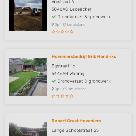
Vrijstraat 6
5846AG
Ledeacker
Grondverzet & grondwerk
Op 1,81 km afstand
Hoveniersbedrijf Erik Hendriks
Egstraat 16
5446AB
Wanroij
Grondverzet & grondwerk
Op 2,89 km afstand
Robert Graat Hoveniers
Lange Schoolstraat 25