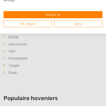
settings.
Empe
Tonden
Accept all
Zutphen
Gorssel
No, adjust
Deny
Wilp
Eefde
Warnsveld
Hall
Klarenbeek
Joppe
Epse
Populaire hoveniers