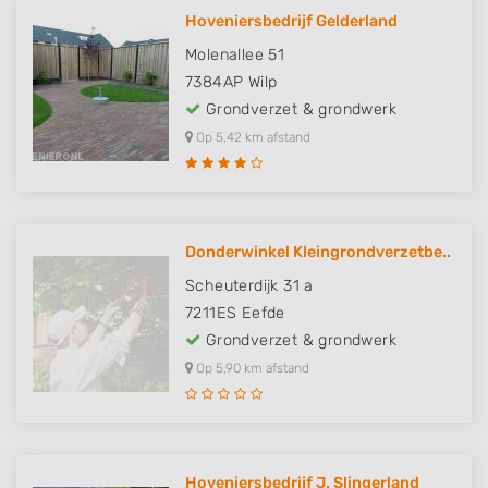
Hoveniersbedrijf Gelderland
Molenallee 51
7384AP
Wilp
Grondverzet & grondwerk
Op 5,42 km afstand
Donderwinkel Kleingrondverzetbe..
Scheuterdijk 31 a
7211ES
Eefde
Grondverzet & grondwerk
Op 5,90 km afstand
Hoveniersbedrijf J. Slingerland