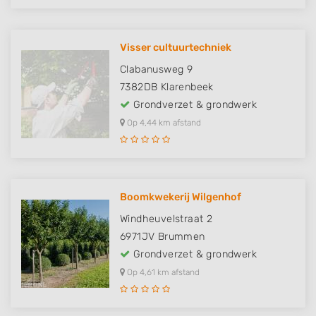
Visser cultuurtechniek
Clabanusweg 9
7382DB
Klarenbeek
Grondverzet & grondwerk
Op 4,44 km afstand
Boomkwekerij Wilgenhof
Windheuvelstraat 2
6971JV
Brummen
Grondverzet & grondwerk
Op 4,61 km afstand