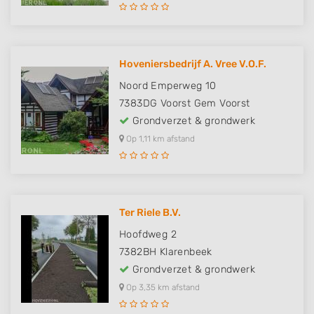
Hoveniersbedrijf A. Vree V.O.F.
Noord Emperweg 10
7383DG
Voorst Gem Voorst
Grondverzet & grondwerk
Op 1,11 km afstand
Ter Riele B.V.
Hoofdweg 2
7382BH
Klarenbeek
Grondverzet & grondwerk
Op 3,35 km afstand