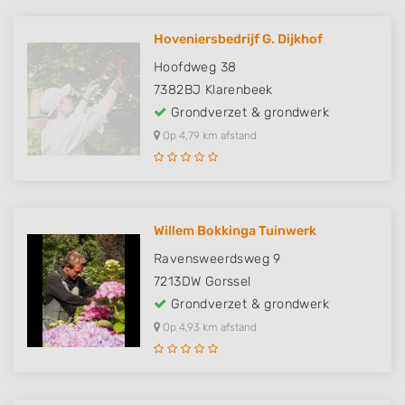
Hoveniersbedrijf G. Dijkhof
Hoofdweg 38
7382BJ
Klarenbeek
Grondverzet & grondwerk
Op 4,79 km afstand
Willem Bokkinga Tuinwerk
Ravensweerdsweg 9
7213DW
Gorssel
Grondverzet & grondwerk
Op 4,93 km afstand