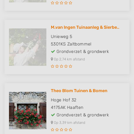
M.van Ingen Tuinaanleg & Sierbe..
Unieweg 5
5301KS
Zaltbommel
Grondverzet & grondwerk
Op 2,74 km afstand
Theo Blom Tuinen & Bomen
Hoge Hof 32
4175AK
Haaften
Grondverzet & grondwerk
Op 3,39 km afstand