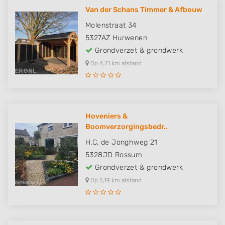
Van der Schans Timmer & Afbouw
Molenstraat 34
5327AZ
Hurwenen
Grondverzet & grondwerk
Op 4,71 km afstand
Hoveniers &
Boomverzorgingsbedr..
H.C. de Jonghweg 21
5328JD
Rossum
Grondverzet & grondwerk
Op 5,19 km afstand