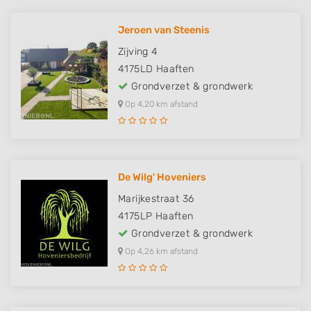
Jeroen van Steenis
Zijving 4
4175LD
Haaften
Grondverzet & grondwerk
Op 4,20 km afstand
De Wilg' Hoveniers
Marijkestraat 36
4175LP
Haaften
Grondverzet & grondwerk
Op 4,26 km afstand