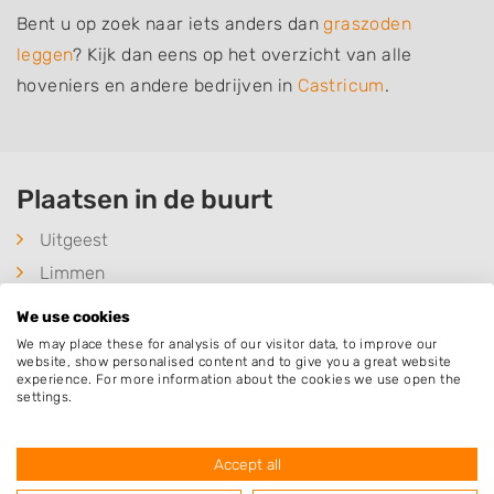
Bent u op zoek naar iets anders dan
graszoden
leggen
? Kijk dan eens op het overzicht van alle
hoveniers en andere bedrijven in
Castricum
.
Plaatsen in de buurt
Uitgeest
Limmen
Heemskerk
We use cookies
Akersloot
We may place these for analysis of our visitor data, to improve our
website, show personalised content and to give you a great website
Egmond-Binnen
experience. For more information about the cookies we use open the
settings.
Heiloo
Beverwijk
Accept all
de Woude