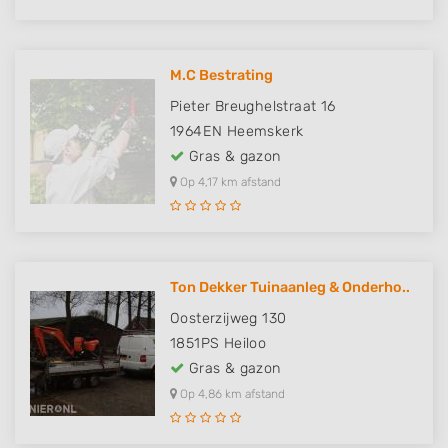
M.C Bestrating
Pieter Breughelstraat 16
1964EN
Heemskerk
Gras & gazon
Op 4,17 km afstand
Ton Dekker Tuinaanleg & Onderho..
Oosterzijweg 130
1851PS
Heiloo
Gras & gazon
Op 4,86 km afstand