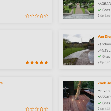
6605A
Gras
Op 5,66
Van Die
Zandvoo
5453SL
Gras
Op 5,96
rs
Zoek Je
Mr. van
6535XP
Gras
Op 6,35