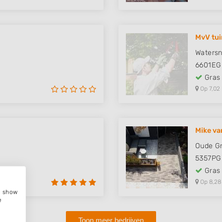
MvV tui
Watersn
6601EG
Gras
Op 7,02
Mike va
Oude Gr
5357PG
Gras
Op 8,28
e, show
e
Toon meer bedrijven