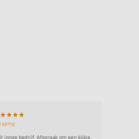
Patri
caping
Bedrijf:
M
it jonge bedrijf. Afspraak om een kijkje
Leveren v