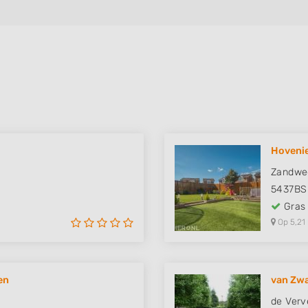
Hoveni
Zandwe
5437BS
Gras
Op 5,21
en
van Zw
de Verv