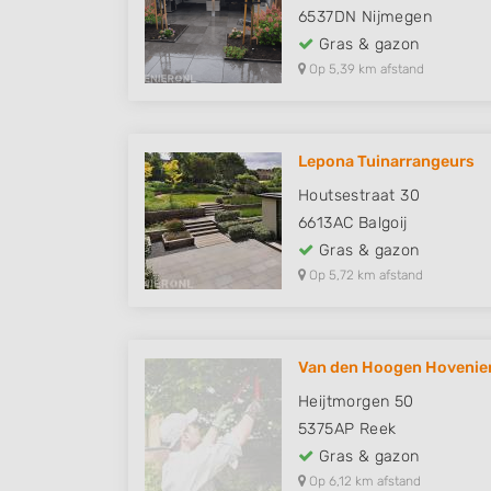
6537DN
Nijmegen
Gras & gazon
Op 5,39 km afstand
Lepona Tuinarrangeurs
Houtsestraat 30
6613AC
Balgoij
Gras & gazon
Op 5,72 km afstand
Van den Hoogen Hovenie
Heijtmorgen 50
5375AP
Reek
Gras & gazon
Op 6,12 km afstand