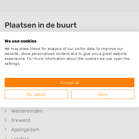
Plaatsen in de buurt
Leermens
We use cookies
Zeerijp
We may place these for analysis of our visitor data, to improve our
website, show personalised content and to give you a great website
Loppersum
experience. For more information about the cookies we use open the
settings.
Oosterwijtwerd
't Zandt
Accept all
Garrelsweer
Winneweer
No, adjust
Deny
Godlinze
Westeremden
Krewerd
Appingedam
Losdorp