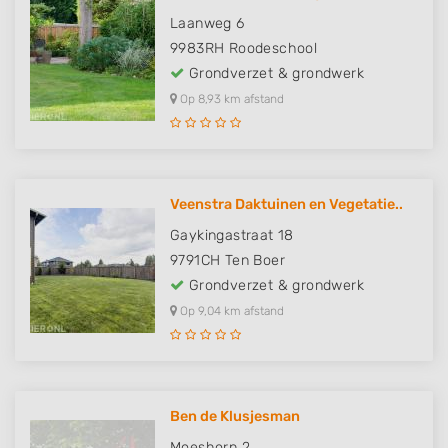
Laanweg 6
9983RH
Roodeschool
Grondverzet & grondwerk
Op 8,93 km afstand
Veenstra Daktuinen en Vegetatie..
Gaykingastraat 18
9791CH
Ten Boer
Grondverzet & grondwerk
Op 9,04 km afstand
Ben de Klusjesman
Moeshorn 2