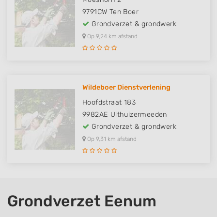
9791CW
Ten Boer
Grondverzet & grondwerk
Op 9,24 km afstand
Wildeboer Dienstverlening
Hoofdstraat 183
9982AE
Uithuizermeeden
Grondverzet & grondwerk
Op 9,31 km afstand
Grondverzet Eenum