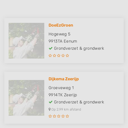
DoeEzGroen
Hogeweg 5
9913TA
Eenum
Grondverzet & grondwerk
Dijkema Zeerijp
Groeveweg 1
9914TK
Zeerijp
Grondverzet & grondwerk
Op 2,99 km afstand