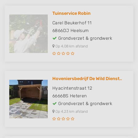
Tuinservice Robin
Carel Beukerhof 11
6866DJ
Heelsum
Grondverzet & grondwerk
Op 4,08 km afstand
Hoveniersbedrijf De Wild Dienst..
Hyacintenstraat 12
6666BS
Heteren
Grondverzet & grondwerk
Op 4,23 km afstand