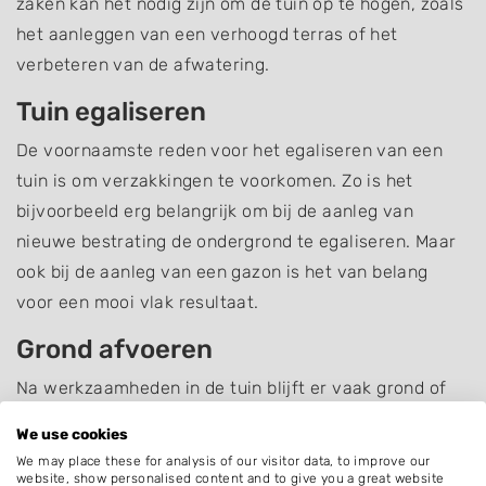
zaken kan het nodig zijn om de tuin op te hogen, zoals
het aanleggen van een verhoogd terras of het
verbeteren van de afwatering.
Tuin egaliseren
De voornaamste reden voor het egaliseren van een
tuin is om verzakkingen te voorkomen. Zo is het
bijvoorbeeld erg belangrijk om bij de aanleg van
nieuwe bestrating de ondergrond te egaliseren. Maar
ook bij de aanleg van een gazon is het van belang
voor een mooi vlak resultaat.
Grond afvoeren
Na werkzaamheden in de tuin blijft er vaak grond of
zand over. U kunt deze grond zelf afvoeren naar de
We use cookies
milieustraat of de grond laten afvoeren door een
We may place these for analysis of our visitor data, to improve our
professional zoals een hovenier of grondwerker.
website, show personalised content and to give you a great website