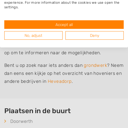
experience. For more information about the cookies we use open the
settings.
Grondwerk laten uitvoeren
Bent u op zoek naar iemand die u kan helpen bij
Accept all
grondwerk of grondverzet? De bedrijven in de lijst
No, adjust
Deny
hieronder uit Heveadorp en omgeving kunnen u
hiermee helpen. Zoek een bedrijf uit en neem contact
op om te informeren naar de mogelijkheden.
Bent u op zoek naar iets anders dan
grondwerk
? Neem
dan eens een kijkje op het overzicht van hoveniers en
andere bedrijven in
Heveadorp
.
Plaatsen in de buurt
Doorwerth