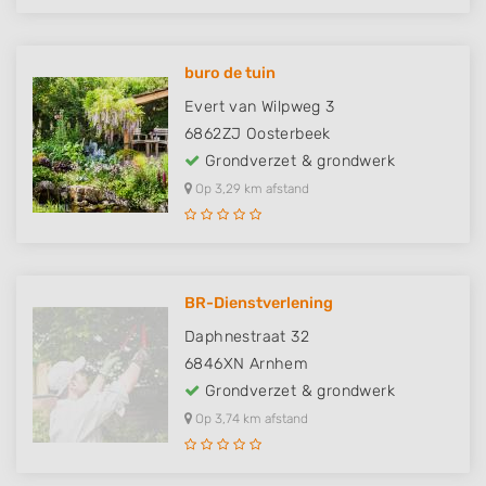
buro de tuin
Evert van Wilpweg 3
6862ZJ
Oosterbeek
Grondverzet & grondwerk
Op 3,29 km afstand
BR-Dienstverlening
Daphnestraat 32
6846XN
Arnhem
Grondverzet & grondwerk
Op 3,74 km afstand