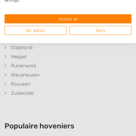
settings.
Rogat
De Schiphorst
Accept all
Koekange
Punthorst
No, adjust
Deny
Veeningen
Staphorst
Meppel
Ruinerwold
Nieuwleusen
Rouveen
Zuidwolde
Populaire hoveniers