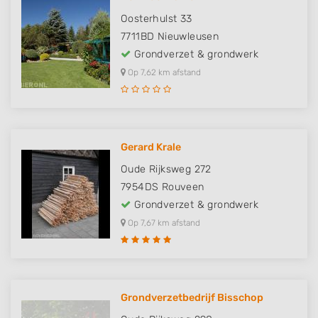
Oosterhulst 33
7711BD
Nieuwleusen
Grondverzet & grondwerk
Op 7,62 km afstand
Gerard Krale
Oude Rijksweg 272
7954DS
Rouveen
Grondverzet & grondwerk
Op 7,67 km afstand
Grondverzetbedrijf Bisschop