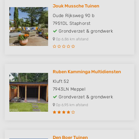
Jouk Mussche Tuinen
Oude Rijksweg 90 b
7951DL
Staphorst
Grondverzet & grondwerk
Op 6,86 km afstand
Ruben Kamminga Multidiensten
Kluft 52
7943LN
Meppel
Grondverzet & grondwerk
Op 6,95 km afstand
Den Boer Tuinen