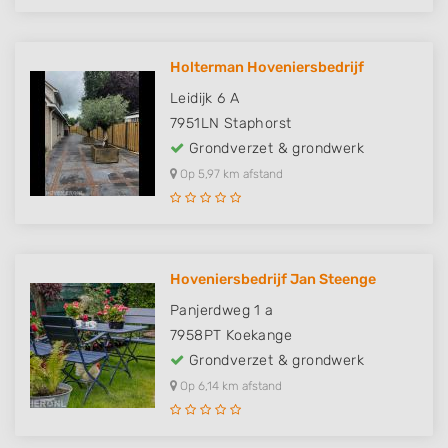
Holterman Hoveniersbedrijf
Leidijk 6 A
7951LN
Staphorst
Grondverzet & grondwerk
Op 5,97 km afstand
Hoveniersbedrijf Jan Steenge
Panjerdweg 1 a
7958PT
Koekange
Grondverzet & grondwerk
Op 6,14 km afstand