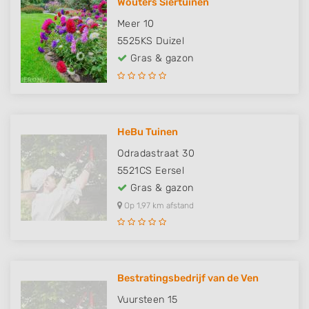
Wouters Siertuinen
Meer 10
5525KS
Duizel
Gras & gazon
HeBu Tuinen
Odradastraat 30
5521CS
Eersel
Gras & gazon
Op 1,97 km afstand
Bestratingsbedrijf van de Ven
Vuursteen 15