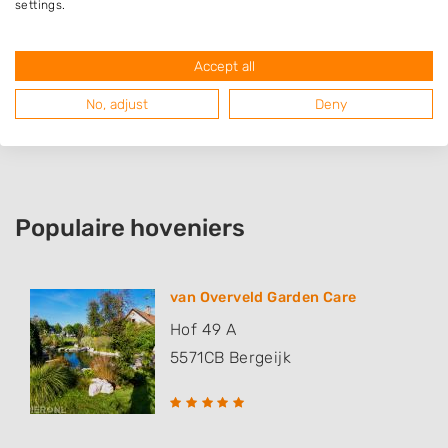
settings.
Riethoven
Bergeijk
Accept all
Netersel
No, adjust
Deny
Eykereind
Populaire hoveniers
van Overveld Garden Care
Hof 49 A
5571CB
Bergeijk