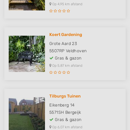
Op 4,95 km afstand
Koert Gardening
Grote Aard 23
5507RP
Veldhoven
Gras & gazon
Op 5,87 km afstand
Tilburgs Tuinen
Eikenberg 14
5571SH
Bergeijk
Gras & gazon
Op 6,07 km afstand