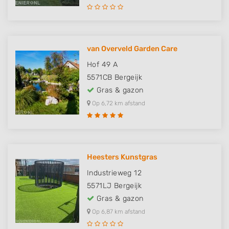
van Overveld Garden Care
Hof 49 A
5571CB
Bergeijk
Gras & gazon
Op 6,72 km afstand
Heesters Kunstgras
Industrieweg 12
5571LJ
Bergeijk
Gras & gazon
Op 6,87 km afstand