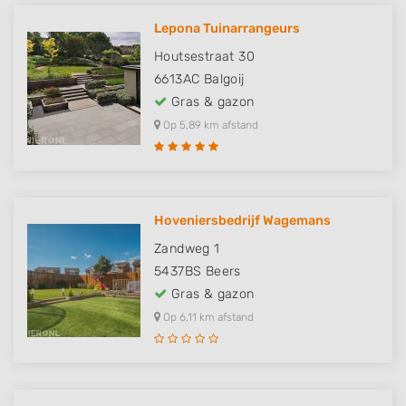
Lepona Tuinarrangeurs
Houtsestraat 30
6613AC
Balgoij
Gras & gazon
Op 5,89 km afstand
Hoveniersbedrijf Wagemans
Zandweg 1
5437BS
Beers
Gras & gazon
Op 6,11 km afstand