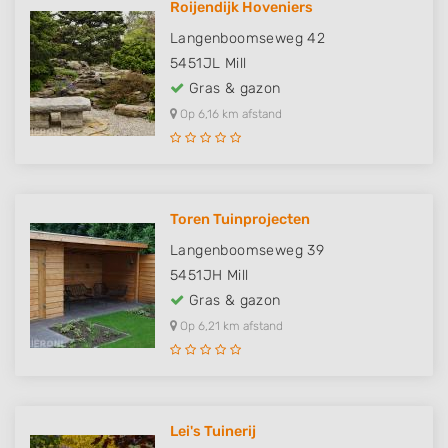
Roijendijk Hoveniers
Langenboomseweg 42
5451JL
Mill
Gras & gazon
Op 6,16 km afstand
Toren Tuinprojecten
Langenboomseweg 39
5451JH
Mill
Gras & gazon
Op 6,21 km afstand
Lei's Tuinerij