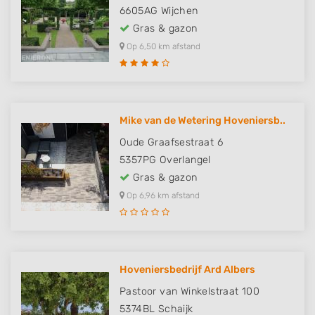
6605AG
Wijchen
Gras & gazon
Op 6,50 km afstand
Mike van de Wetering Hoveniersb..
Oude Graafsestraat 6
5357PG
Overlangel
Gras & gazon
Op 6,96 km afstand
Hoveniersbedrijf Ard Albers
Pastoor van Winkelstraat 100
5374BL
Schaijk