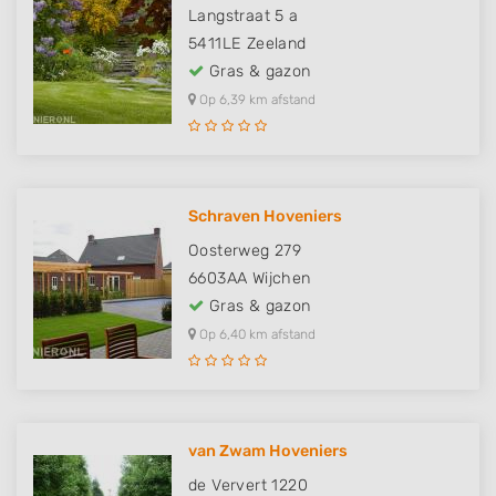
Langstraat 5 a
5411LE
Zeeland
Gras & gazon
Op 6,39 km afstand
Schraven Hoveniers
Oosterweg 279
6603AA
Wijchen
Gras & gazon
Op 6,40 km afstand
van Zwam Hoveniers
de Ververt 1220