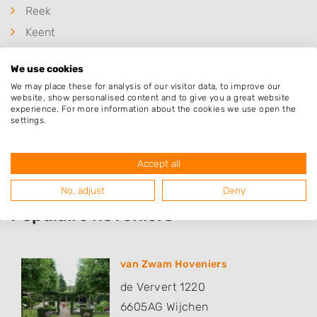
Reek
Keent
Beers
We use cookies
Linden
We may place these for analysis of our visitor data, to improve our
Balgoij
website, show personalised content and to give you a great website
experience. For more information about the cookies we use open the
Mill
settings.
Heumen
Accept all
No, adjust
Deny
Populaire hoveniers
van Zwam Hoveniers
de Ververt 1220
6605AG
Wijchen