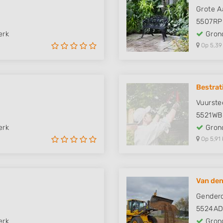
Grote A
5507RP
erk
Grond
Op 5,39
Bestrat
Vuurste
5521WB
erk
Grond
Op 5,91 
Van den
Genderd
5524A
erk
Grond