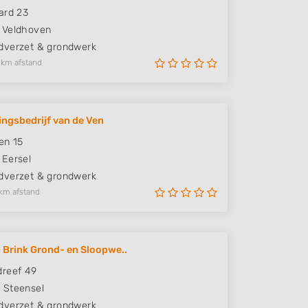
ard 23
Veldhoven
verzet & grondwerk
 km afstand
ingsbedrijf van de Ven
en 15
Eersel
verzet & grondwerk
km afstand
 Brink Grond- en Sloopwe..
reef 49
D
Steensel
verzet & grondwerk