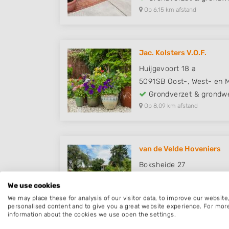
Op 6,15 km afstand
Jac. Kolsters V.O.F.
Huijgevoort 18 a
5091SB
Oost-, West- en 
Grondverzet & grondw
Op 8,09 km afstand
van de Velde Hoveniers
Boksheide 27
5521PM
Eersel
We use cookies
Grondverzet & grondw
We may place these for analysis of our visitor data, to improve our websit
Op 8,32 km afstand
personalised content and to give you a great website experience. For mor
information about the cookies we use open the settings.