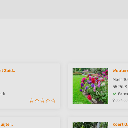
t Zuid..
Wouters
Meer 10
5525KS
erk
Grond
Op 4,00
ijtel..
Koert G