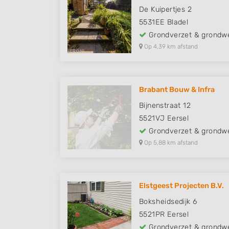
De Kuipertjes 2
5531EE
Bladel
Grondverzet & grondw
Op 4,39 km afstand
Brabant Bouw & Infra
Bijnenstraat 12
5521VJ
Eersel
Grondverzet & grondw
Op 5,88 km afstand
Elstgeest Projecten B.V.
Boksheidsedijk 6
5521PR
Eersel
Grondverzet & grondw