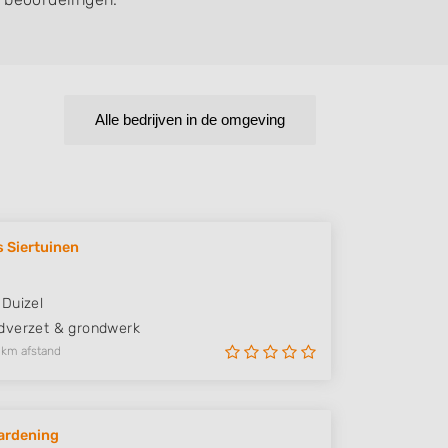
Alle bedrijven in de omgeving
 Siertuinen
Duizel
verzet & grondwerk
 km afstand
ardening