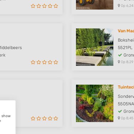
Op 6,24
Van Maa
Bokshei
Middelbeers
5521PL
erk
Grond
Op 8,29
Tuintec
Sonderv
5505N
erk
Grond
e, show
Op 8,45
e