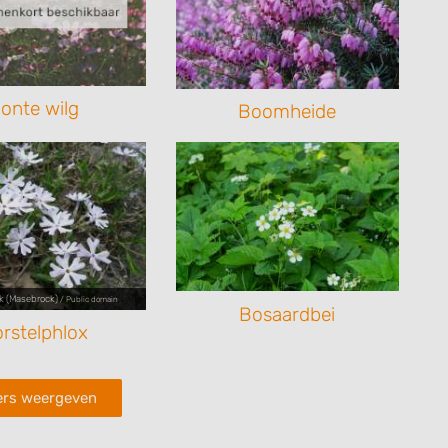
onte wilg
Boomheide
k (Masebrock)
/ Public domain
Bosaardbei
rstelphlox
ters weergeven