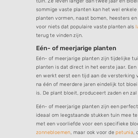
tuin. Ze leven langer dan twee jaar en bloe
sommige vaste planten kan het wel enkele 
planten vormen, naast bomen, heesters en s
voor niets dat populaire vaste planten als
terug te vinden zijn.
Eén- of meerjarige planten
Eén- of meerjarige planten zijn tijdelijke t
planten is dat direct in het eerste jaar. Ee
en werkt eerst een tijd aan de versterking
na één of meerdere jaren eindelijk tot bloei
is. De plant bloeit, produceert zaden en za
Eén- of meerjarige planten zijn een perfect
ideaal om leegstaande stukken tuin mee t
met een voorliefde voor een specifieke bl
zonnebloemen
, maar ook voor de
petunia
,