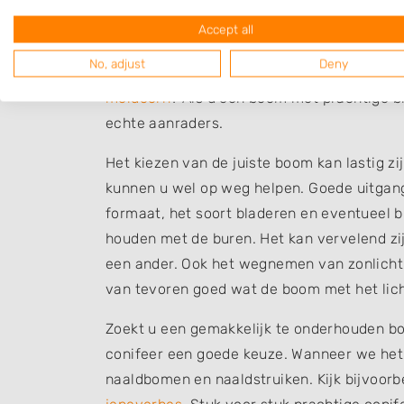
wils! In kleinere tuinen zijn treurvormen e
Accept all
leilinde, de
catalpa
en de
acacia
. In grote
No, adjust
Deny
een enkele grotere boom. Wat dacht u van
meidoorn
? Als u een boom met prachtige b
echte aanraders.
Het kiezen van de juiste boom kan lastig zi
kunnen u wel op weg helpen. Goede uitgang
formaat, het soort bladeren en eventueel 
houden met de buren. Het kan vervelend zij
een ander. Ook het wegnemen van zonlicht 
van tevoren goed wat de boom met het lich
Zoekt u een gemakkelijk te onderhouden boo
conifeer een goede keuze. Wanneer we het 
naaldbomen en naaldstruiken. Kijk bijvoor