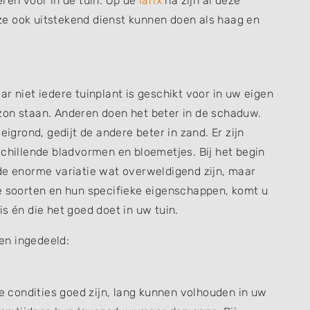
eren voor in de tuin. Op de
larix
na zijn al deze
e ook uitstekend dienst kunnen doen als haag en
r niet iedere tuinplant is geschikt voor in uw eigen
de zon staan. Anderen doen het beter in de schaduw.
eigrond, gedijt de andere beter in zand. Er zijn
schillende bladvormen en bloemetjes. Bij het begin
de enorme variatie wat overweldigend zijn, maar
de soorten en hun specifieke eigenschappen, komt u
s én die het goed doet in uw tuin.
en ingedeeld:
de condities goed zijn, lang kunnen volhouden in uw