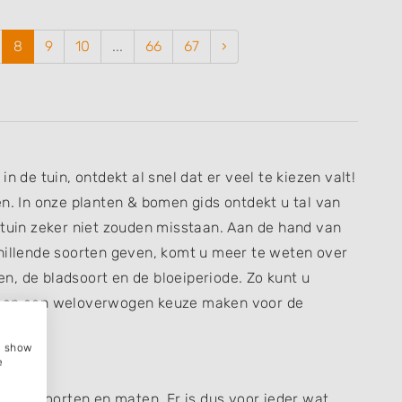
8
9
10
...
66
67
›
n de tuin, ontdekt al snel dat er veel te kiezen valt!
en. In onze planten & bomen gids ontdekt u tal van
 tuin zeker niet zouden misstaan. Aan de hand van
chillende soorten geven, komt u meer te weten over
, de bladsoort en de bloeiperiode. Zo kunt u
n en een weloverwogen keuze maken voor de
e, show
e
lende soorten en maten. Er is dus voor ieder wat