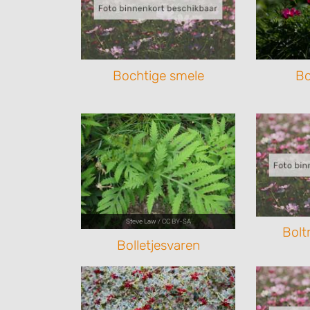
Bochtige smele
Bo
Steve Law
CC BY-SA
/
Bol
Bolletjesvaren