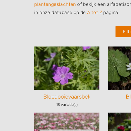
plantengeslachten
of bekijk een alfabetisc
in onze database op de
A tot Z
pagina.
Fil
Bloedooievaarsbek
B
13 variatie(s)