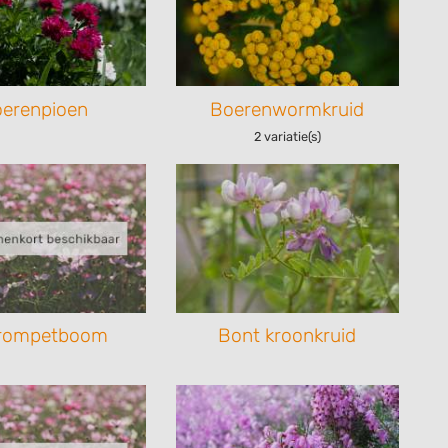
erenpioen
Boerenwormkruid
2 variatie(s)
trompetboom
Bont kroonkruid