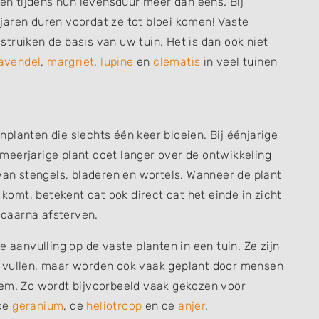
ien tijdens hun levensduur meer dan eens. Bij
jaren duren voordat ze tot bloei komen! Vaste
truiken de basis van uw tuin. Het is dan ook niet
lavendel
,
margriet
,
lupine
en
clematis
in veel tuinen
uinplanten die slechts één keer bloeien. Bij éénjarige
n meerjarige plant doet langer over de ontwikkeling
 van stengels, bladeren en wortels. Wanneer de plant
 komt, betekent dat ook direct dat het einde in zicht
l daarna afsterven.
e aanvulling op de vaste planten in een tuin. Ze zijn
e vullen, maar worden ook vaak geplant door mensen
oem. Zo wordt bijvoorbeeld vaak gekozen voor
 de
geranium
, de
heliotroop
en de
anjer
.