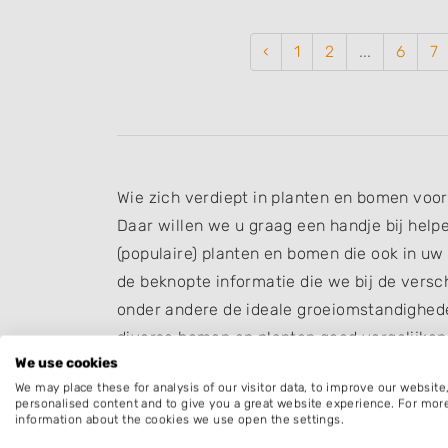
‹
1
2
...
6
7
Wie zich verdiept in planten en bomen voor i
Daar willen we u graag een handje bij help
(populaire) planten en bomen die ook in uw
de beknopte informatie die we bij de vers
onder andere de ideale groeiomstandigheden
diverse bomen en planten goed vergelijke
We use cookies
beplanting van uw tuin.
We may place these for analysis of our visitor data, to improve our websit
Bomen en coniferen
personalised content and to give you a great website experience. For mor
information about the cookies we use open the settings.
Bomen en coniferen zijn er in veel verschil