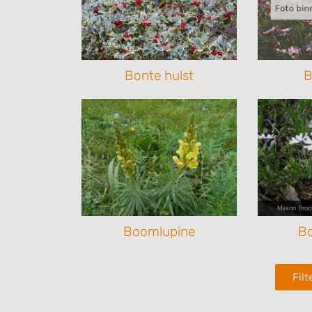
Bonte hulst
B
Mason Broc
Boomlupine
Bo
Fil