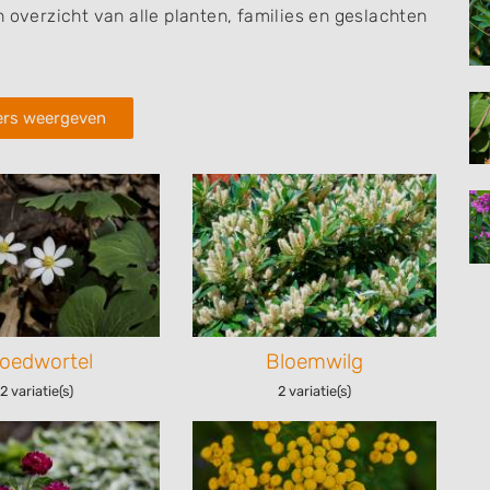
h overzicht van alle planten, families en geslachten
ters weergeven
loedwortel
Bloemwilg
2 variatie(s)
2 variatie(s)