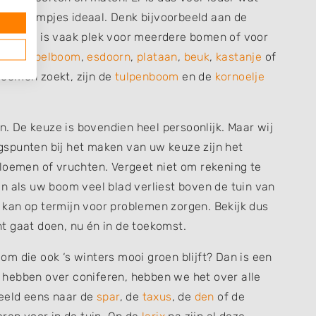
n bolboompjes ideaal. Denk bijvoorbeeld aan de
re tuinen is vaak plek voor meerdere bomen of voor
 een
appelboom
,
esdoorn
,
plataan
,
beuk
,
kastanje
of
loemen zoekt, zijn de
tulpenboom
en de
kornoelje
jn. De keuze is bovendien heel persoonlijk. Maar wij
spunten bij het maken van uw keuze zijn het
bloemen of vruchten. Vergeet niet om rekening te
n als uw boom veel blad verliest boven de tuin van
kan op termijn voor problemen zorgen. Bekijk dus
t gaat doen, nu én in de toekomst.
m die ook ‘s winters mooi groen blijft? Dan is een
hebben over coniferen, hebben we het over alle
beeld eens naar de
spar
, de
taxus
, de
den
of de