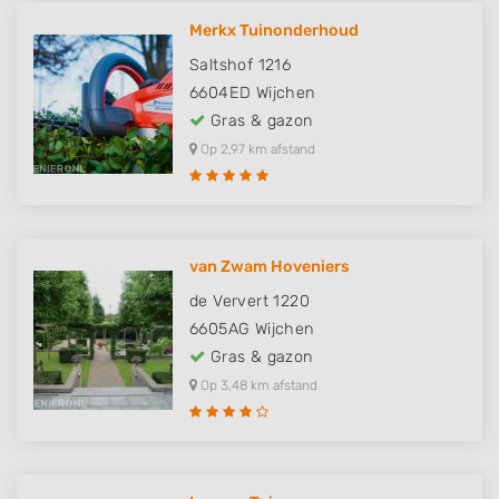
Merkx Tuinonderhoud
Saltshof 1216
6604ED
Wijchen
Gras & gazon
Op 2,97 km afstand
van Zwam Hoveniers
de Ververt 1220
6605AG
Wijchen
Gras & gazon
Op 3,48 km afstand