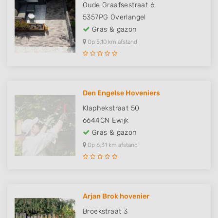
Oude Graafsestraat 6
5357PG
Overlangel
Gras & gazon
Op 5,10 km afstand
Den Engelse Hoveniers
Klaphekstraat 50
6644CN
Ewijk
Gras & gazon
Op 6,31 km afstand
Arjan Brok hovenier
Broekstraat 3