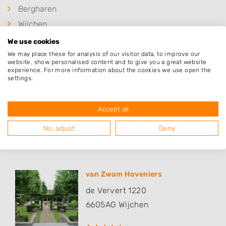
Bergharen
Wijchen
Demen
We use cookies
Batenburg
We may place these for analysis of our visitor data, to improve our
website, show personalised content and to give you a great website
Huisseling
experience. For more information about the cookies we use open the
settings.
Overlangel
Accept all
No, adjust
Deny
Populaire hoveniers
van Zwam Hoveniers
de Ververt 1220
6605AG
Wijchen