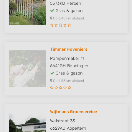
5373KD
Herpen
Gras & gazon
Op 6,48 km afstand
Timmer Hoveniers
Pompenmaker 11
6641GH
Beuningen
Gras & gazon
Op 6,53 km afstand
Wijtmans Groenservice
Walstraat 33
6629AD
Appeltern