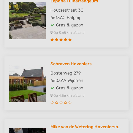
Lepona Tuinarrangeurs
Houtsestraat 30
6613AC
Balgoij
Gras & gazon
Op 3,65 km afstand
Schraven Hoveniers
Oosterweg 279
6603AA
Wijchen
Gras & gazon
Op 4,56 km afstand
Mike van de Wetering Hoveniersb..