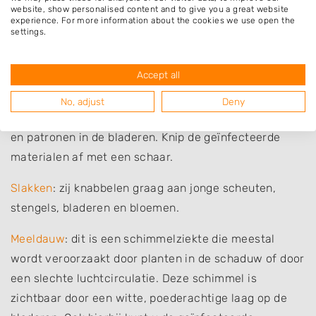
verzwakken en virussen verspreiden. U kunt dit in
website, show personalised content and to give you a great website
experience. For more information about the cookies we use open the
sommige gevallen wegplukken. Gebruik hiervoor
settings.
handschoenen.
Accept all
Mineervliegen: dit zijn larven die zich voeden door
zichzelf door de bladeren te graven. Hierdoor
No, adjust
Deny
ontstaan witte tot bruine vlekken en kronkelige lijnen
en patronen in de bladeren. Knip de geïnfecteerde
materialen af met een schaar.
Slakken
: zij knabbelen graag aan jonge scheuten,
stengels, bladeren en bloemen.
Meeldauw
: dit is een schimmelziekte die meestal
wordt veroorzaakt door planten in de schaduw of door
een slechte luchtcirculatie. Deze schimmel is
zichtbaar door een witte, poederachtige laag op de