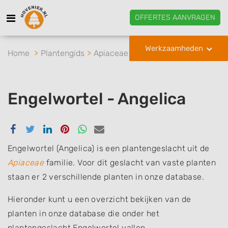
OFFERTES AANVRAGEN
Werkzaamheden
Home
Plantengids
Apiaceae
Engelwortel
Engelwortel - Angelica
Delen
Delen
Delen
Delen
Delen
Delen
via
via
via
via
via
via
Facebook
Twitter
Linkedin
Pinterest
Whatsapp
email
Engelwortel (Angelica) is een plantengeslacht uit de
Apiaceae
familie. Voor dit geslacht van vaste planten
staan er 2 verschillende planten in onze database.
Hieronder kunt u een overzicht bekijken van de
planten in onze database die onder het
plantengeslacht Engelwortel vallen.