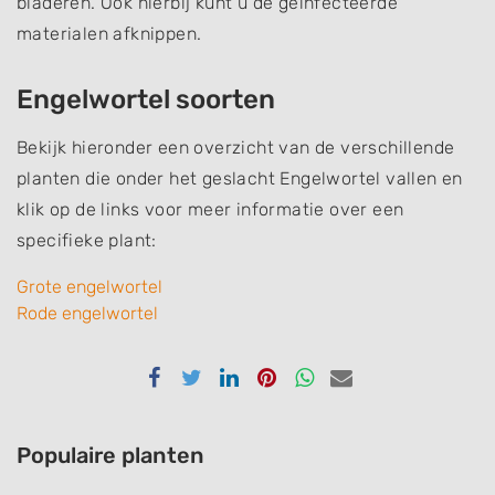
bladeren. Ook hierbij kunt u de geïnfecteerde
materialen afknippen.
Engelwortel soorten
Bekijk hieronder een overzicht van de verschillende
planten die onder het geslacht Engelwortel vallen en
klik op de links voor meer informatie over een
specifieke plant:
Grote engelwortel
Rode engelwortel
Delen
Delen
Delen
Delen
Delen
Delen
via
via
via
via
via
via
Facebook
Twitter
Linkedin
Pinterest
Whatsapp
email
Populaire planten