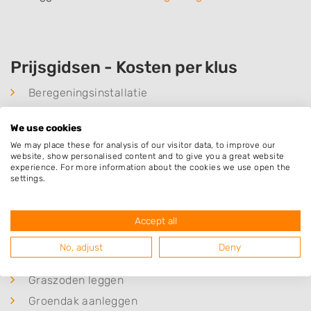
Prijsgidsen - Kosten per klus
Beregeningsinstallatie
Bomen planten
We use cookies
Boom kappen
We may place these for analysis of our visitor data, to improve our
Boom snoeien
website, show personalised content and to give you a great website
experience. For more information about the cookies we use open the
Boomstronk verwijderen
settings.
Carport bouwen
Damwand plaatsen
Accept all
Gazon aanleggen
No, adjust
Deny
Gras zaaien
Graszoden leggen
Groendak aanleggen